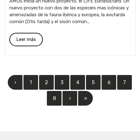
AMUS inicia un nuevo proyecto, el LIFE Eurobustard. Un
nuevo proyecto con dos de las especies mas icónicas y
amenazadas de la fauna ibérica y europea, la avutarda
común (Otis tarda) y el sisón común...
Leer más
‹
1
2
3
4
5
6
7
8
›
»