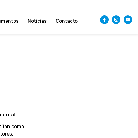
umentos
Noticias
Contacto
atural.
ctúan como
tores.