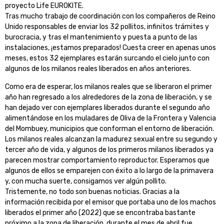
proyecto Life EUROKITE.
Tras mucho trabajo de coordinación con los compañeros de Reino
Unido responsables de enviar los 32 pollitos, infinitos trámites y
burocracia, y tras el mantenimiento y puesta a punto de las
instalaciones, ¡estamos preparados! Cuesta creer en apenas unos
meses, estos 32 ejemplares estarán surcando el cielo junto con
algunos de los milanos reales liberados en años anteriores.
Como era de esperar, los milanos reales que se liberaron el primer
año han regresado a los alrededores de la zona de liberación, y se
han dejado ver con ejemplares liberados durante el segundo año
alimentándose en los muladares de Oliva de la Frontera y Valencia
del Mombuey, municipios que conforman el entorno de liberación.
Los milanos reales alcanzan la madurez sexual entre su segundo y
tercer año de vida, y algunos de los primeros milanos liberados ya
parecen mostrar comportamiento reproductor. Esperamos que
algunos de ellos se emparejen con éxito a lo largo de la primavera
y, con mucha suerte, consigamos ver algún pollito.
Tristemente, no todo son buenas noticias. Gracias a la
información recibida por el emisor que portaba uno de los machos
liberados el primer año (2022) que se encontraba bastante
próximo a la zona de liberación, durante el mes de abril fue