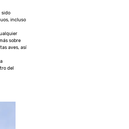
 sido
uos, incluso
cualquier
 más sobre
tas aves, así
ha
tro del